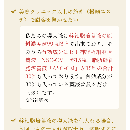
美容クリニック以上の施術（機器エス
テ）で顧客を驚かせたい。
私たちの導入液は
幹細胞培養液の原
料濃度が99%以上
で出来ており、そ
のうち
有効成分はヒト神経幹細胞培
養液「NSC-CM」が15%、脂肪幹細
胞培養液「ASC-CM」が15%の合計
30%
も入っております。有効成分が
30%も入っている薬液は我々だけ
（※）です。
※当社調べ
幹細胞培養液の導入液を仕入れる場合、
毎回一度の仕入れが数十万、物販するに