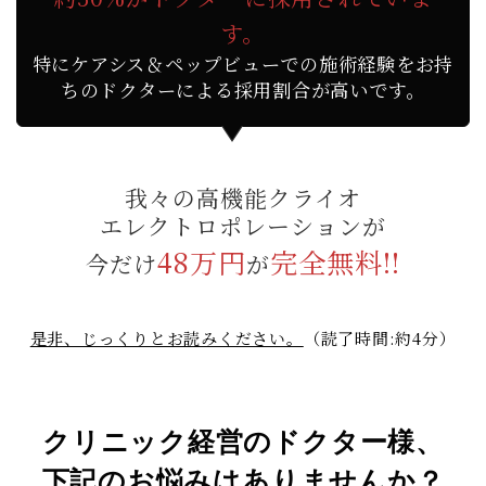
す。
特にケアシス＆ペップビューでの施術経験をお持
ちのドクターによる採用割合が高いです。
我々の高機能
クライオ
エレクトロポレーションが
48万円
完全無料!!
今だけ
が
是非、じっくりとお読みください。
（読了時間:約4分）
クリニック経営の
ドクター様、
下記のお悩みは
ありませんか？