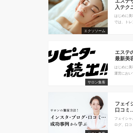
エステ
入テク
はじめに美
では、トレ
エクソソーム
エステ
最新美
はじめに美
運営におい
サロン集客
フェイ
口コミ.
フェイシャ
ログ、口コ