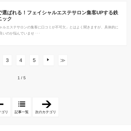
で選ばれる！フェイシャルエステサロン集客UPする鉄
ニック
ャルエステサロンの集客に口コミが不可欠」とはよく聞きますが、具体的に
良いのか悩んでいませ ･･･
3
4
5
次へ
≫
1 / 5
「
「
サ
成
ロ
功
テゴリ
記事一覧
次のカテゴリ
ン
者
運
イ
営
ン
」
タ
ビ