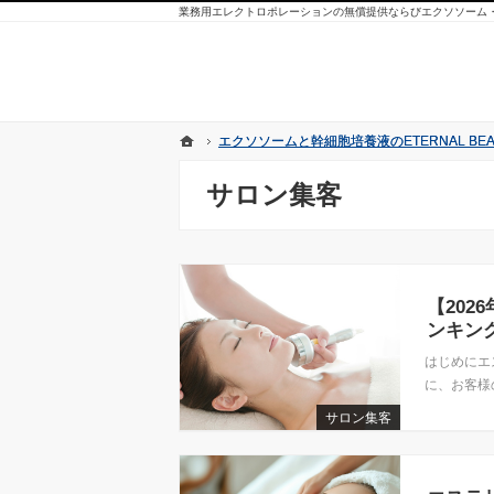
業務用エレクトロポレーションの無償提供ならびエクソソーム
ホーム
ホーム
エクソソームと幹細胞培養液のETERNAL BEAU
エクソソームと幹細胞培養液のETERNAL BEAU
サロン集客
【20
ンキン
はじめにエ
に、お客様
サロン集客