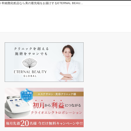
クライオエレクトロポレーションの無料提供、ヒト幹細胞化粧品なら美の最先端をお届けするETERNAL BEAUTY GLOBAL（エターナルビューティーグローバル）が書くコラム