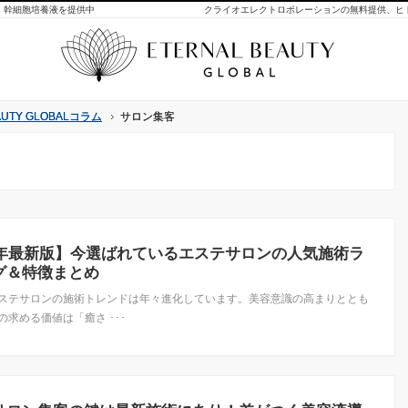
・幹細胞培養液を提供中
TY GLOBALコラム
TY GLOBALコラム
サロン集客
サロン集客
26年最新版】今選ばれているエステサロンの人気施術ラ
グ＆特徴まとめ
ステサロンの施術トレンドは年々進化しています。美容意識の高まりととも
の求める価値は「癒さ ･･･