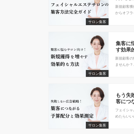
新規顧客獲
からオフライ
サロン集客
集客に
す効果
新規顧客の
ませんか？こ
サロン集客
もう失
客につ
フェイシャ
めたらいい
サロン集客