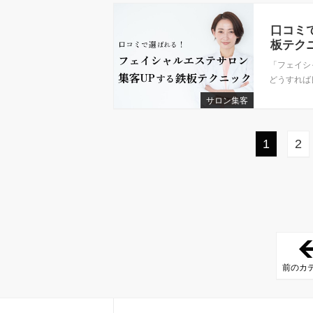
口コミ
板テク
「フェイシ
どうすれば
サロン集客
1
2
前のカ