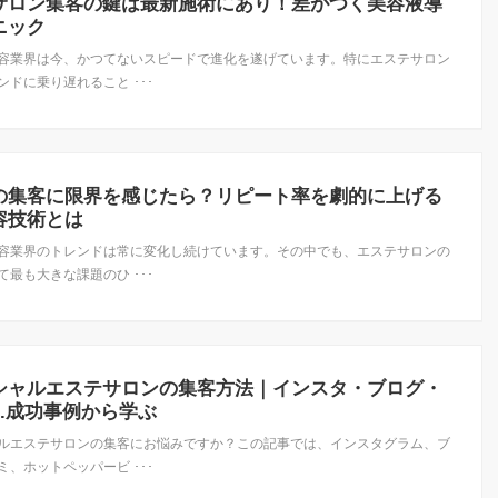
サロン集客の鍵は最新施術にあり！差がつく美容液導
ニック
容業界は今、かつてないスピードで進化を遂げています。特にエステサロン
ンドに乗り遅れること ･･･
の集客に限界を感じたら？リピート率を劇的に上げる
容技術とは
容業界のトレンドは常に変化し続けています。その中でも、エステサロンの
て最も大きな課題のひ ･･･
シャルエステサロンの集客方法｜インスタ・ブログ・
..成功事例から学ぶ
ルエステサロンの集客にお悩みですか？この記事では、インスタグラム、ブ
ミ、ホットペッパービ ･･･