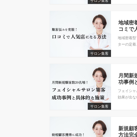
サロン集客
地域密
コミで
地域密着型
ターの定着、
サロン集客
月間新
功事例
フェイシャ
効果が出な
サロン集客
新規顧
方法完