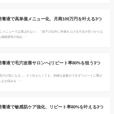
培養液で高単価メニュー化、月商100万円を叶える3つ
じメニューでは選ばれない」「値下げ以外に単価を上げる方法が見つからな
な価格競争の悩み ･･･
培養液で毛穴改善サロンへ|リピート率80%を狙う3つ
毛穴が気になる...」そう伝えたくても、的確な提案ができずリピートに繋が
んなお悩みを ･･･
培養液で敏感肌ケア強化、リピート率80%を叶える3つ