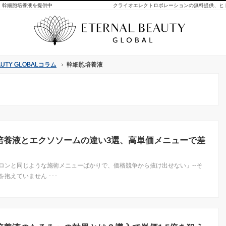
・幹細胞培養液を提供中
TY GLOBALコラム
TY GLOBALコラム
幹細胞培養液
幹細胞培養液
培養液とエクソソームの違い3選、高単価メニューで差
ロンと同じような施術メニューばかりで、価格競争から抜け出せない」--そ
抱えていません ･･･