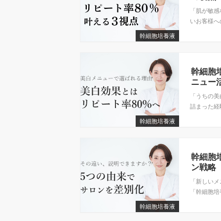
「肌が敏感
いお客様への
幹細胞培養液
幹細胞
ニュー
「うちの美
詰まった経験
幹細胞培養液
幹細胞
ン戦略
「新しいメ
「幹細胞培
幹細胞培養液