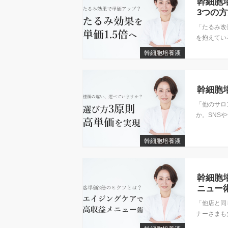
幹細胞
3つの
「たるみ改
を抱えている
幹細胞培養液
幹細胞
「他のサロ
か。SNSや
幹細胞培養液
幹細胞
ニュー
「他店と同
ナーさまも多