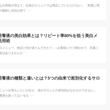
なお客様が増えて、以前のメニューでは満足していただけない」「刺激に弱
施術に自信が持て ･･･
培養液の美白効果とは？リピート率80%を狙う美白メ
活用術
白メニュー、他店と何が違うんですか？」--お客様にそう聞かれて、言葉に
はありませんか ･･･
培養液の種類と違いとは？5つの由来で差別化するサロ
ニューを導入したいけれど、他のサロンとの差別化がなかなかできない」
養液を扱ってはいるも ･･･