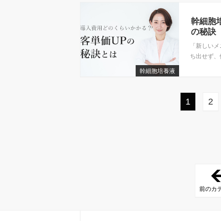
幹細胞
の秘訣
「新しいメ
ち出せず、価
幹細胞培養液
1
2
前のカ