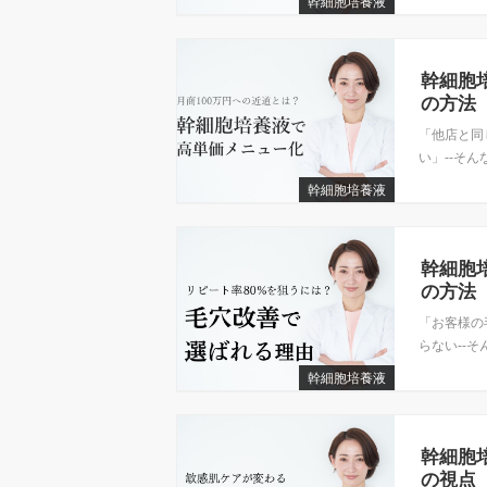
幹細胞培養液
幹細胞
の方法
「他店と同
い」--そん
幹細胞培養液
幹細胞
の方法
「お客様の
らない--そ
幹細胞培養液
幹細胞
の視点