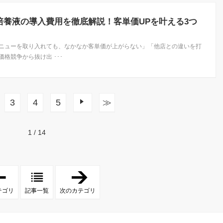
培養液の導入費用を徹底解説！客単価UPを叶える3つ
ニューを取り入れても、なかなか客単価が上がらない」「他店との違いを打
格競争から抜け出 ･･･
3
4
5
次へ
≫
1 / 14
「
「
エ
エ
ク
レ
テゴリ
記事一覧
次のカテゴリ
ソ
ク
ソ
ト
ー
ロ
ム
ポ
」
レ