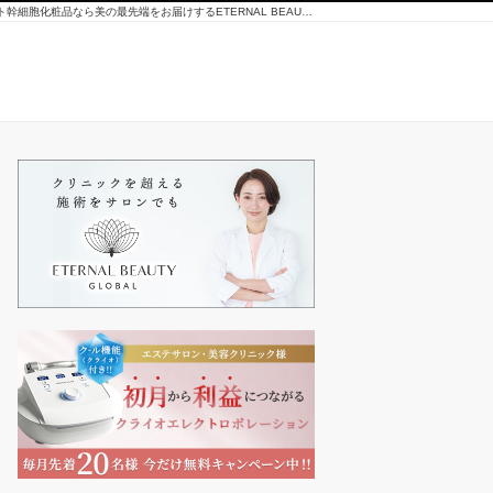
クライオエレクトロポレーションの無料提供、ヒト幹細胞化粧品なら美の最先端をお届けするETERNAL BEAUTY GLOBAL（エターナルビューティーグローバル）が書くコラム