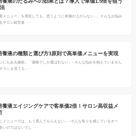
培養液のたるみへの効果とは？導入で単価1.5倍を狙う
方法
善メニュー」を用意しても、思うように単価が上がらない...。そんなお悩み
サロン経営者 ･･･
培養液の種類と選び方3原則で高単価メニューを実現
ンにもある施術」「価格でしか選ばれない」--そんな悩みを抱えていません
チラシを見ても ･･･
培養液エイジングケアで客単価2倍！サロン高収益メ
術
じメニューでは、もう選んでもらえない」--そんな焦りを感じているオー
いのではないでし ･･･