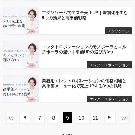
エクソソームでエステ売上UP｜差別化を生む
5つの効果と高単価戦略
エクソソーム
エレクトロポレーションのモノポーラとマル
チポーラの違い｜単価UPの選び方3つ
エレクトロポレーション
業務用エレクトロポレーションの価格相場と
高単価メニュー化で売上UPする3つの戦略
エレクトロポレーション
≪
前へ
7
8
9
10
11
次へ
≫