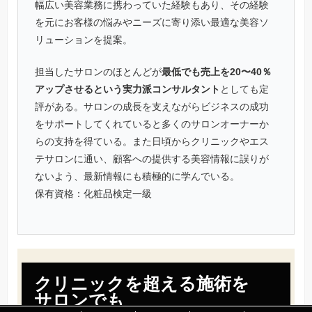
幅広い美容業務に携わっていた経験もあり、その経験
を元にお客様の悩みやニーズに寄り添い最適な美容ソ
リューションを提案。
担当したサロンのほとんどが
最低でも売上を20〜40％
アップさせるという実力派コンサルタント
としても定
評がある。サロンの成長を支えながらビジネスの成功
をサポートしてくれていると多くのサロンオーナーか
らの支持を得ている。また日頃からクリニックやエス
テサロンに通い、顧客への提供する美容情報に誤りが
ないよう、最新情報にも積極的に学んでいる。
保有資格：化粧品検定一級
クリニックを超える施術を
サロンでも
「
「