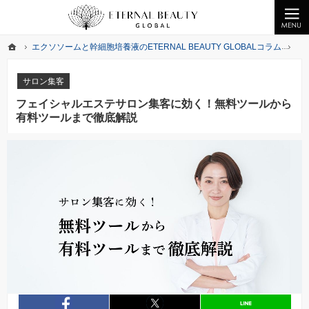
クライオエレクトロポレーションの無料提供、ヒト幹細胞化粧品なら美の最先端をお届けするETERNA
業務用エレクトロポレーションの無償提供ならびエクソソーム・幹細胞培養液を提供中
ホーム
エクソソームと幹細胞培養液のETERNAL BEAUTY GLOBALコラム
サ
ホーム
エクソソームと幹細胞培養液のETERNAL BEAUTY GLOBALコラム
サ
サロン集客
フェイシャルエステサロン集客に効く！無料ツールから
有料ツールまで徹底解説
entry481
シェア
entry481
シェア