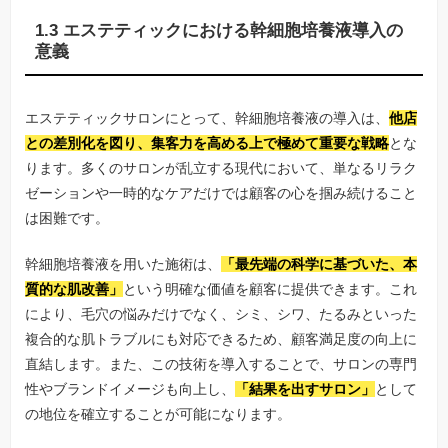
1.3 エステティックにおける幹細胞培養液導入の
意義
エステティックサロンにとって、幹細胞培養液の導入は、
他店
との差別化を図り、集客力を高める上で極めて重要な戦略
とな
ります。多くのサロンが乱立する現代において、単なるリラク
ゼーションや一時的なケアだけでは顧客の心を掴み続けること
は困難です。
幹細胞培養液を用いた施術は、
「最先端の科学に基づいた、本
質的な肌改善」
という明確な価値を顧客に提供できます。これ
により、毛穴の悩みだけでなく、シミ、シワ、たるみといった
複合的な肌トラブルにも対応できるため、顧客満足度の向上に
直結します。また、この技術を導入することで、サロンの専門
性やブランドイメージも向上し、
「結果を出すサロン」
として
の地位を確立することが可能になります。