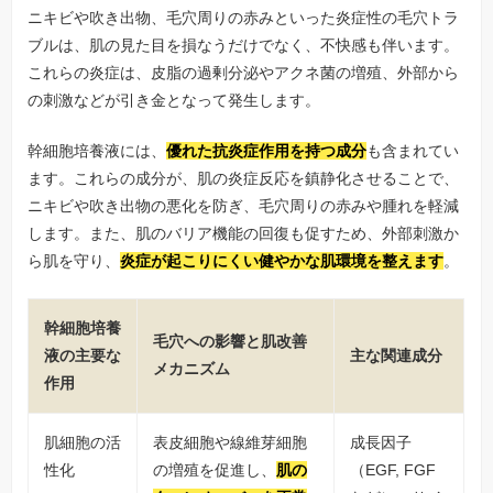
ニキビや吹き出物、毛穴周りの赤みといった炎症性の毛穴トラ
ブルは、肌の見た目を損なうだけでなく、不快感も伴います。
これらの炎症は、皮脂の過剰分泌やアクネ菌の増殖、外部から
の刺激などが引き金となって発生します。
幹細胞培養液には、
優れた抗炎症作用を持つ成分
も含まれてい
ます。これらの成分が、肌の炎症反応を鎮静化させることで、
ニキビや吹き出物の悪化を防ぎ、毛穴周りの赤みや腫れを軽減
します。また、肌のバリア機能の回復も促すため、外部刺激か
ら肌を守り、
炎症が起こりにくい健やかな肌環境を整えます
。
幹細胞培養
毛穴への影響と肌改善
液の主要な
主な関連成分
メカニズム
作用
肌細胞の活
表皮細胞や線維芽細胞
成長因子
性化
の増殖を促進し、
肌の
（EGF, FGF