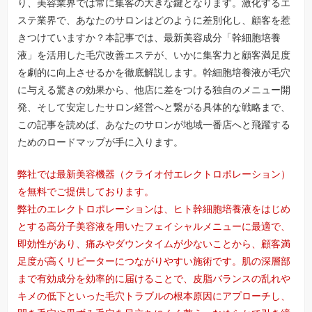
り、美容業界では常に集客の大きな鍵となります。激化するエ
ステ業界で、あなたのサロンはどのように差別化し、顧客を惹
きつけていますか？本記事では、最新美容成分「幹細胞培養
液」を活用した毛穴改善エステが、いかに集客力と顧客満足度
を劇的に向上させるかを徹底解説します。幹細胞培養液が毛穴
に与える驚きの効果から、他店に差をつける独自のメニュー開
発、そして安定したサロン経営へと繋がる具体的な戦略まで、
この記事を読めば、あなたのサロンが地域一番店へと飛躍する
ためのロードマップが手に入ります。
弊社では最新美容機器（クライオ付エレクトロポレーション）
を無料でご提供しております。
弊社のエレクトロポレーションは、ヒト幹細胞培養液をはじめ
とする高分子美容液を用いたフェイシャルメニューに最適で、
即効性があり、痛みやダウンタイムが少ないことから、顧客満
足度が高くリピーターにつながりやすい施術です。肌の深層部
まで有効成分を効率的に届けることで、皮脂バランスの乱れや
キメの低下といった毛穴トラブルの根本原因にアプローチし、