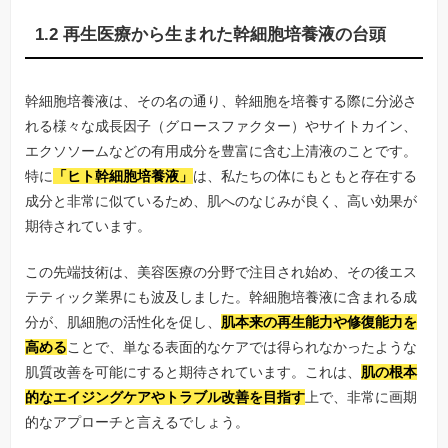
1.2 再生医療から生まれた幹細胞培養液の台頭
幹細胞培養液は、その名の通り、幹細胞を培養する際に分泌さ
れる様々な成長因子（グロースファクター）やサイトカイン、
エクソソームなどの有用成分を豊富に含む上清液のことです。
特に
「ヒト幹細胞培養液」
は、私たちの体にもともと存在する
成分と非常に似ているため、肌へのなじみが良く、高い効果が
期待されています。
この先端技術は、美容医療の分野で注目され始め、その後エス
テティック業界にも波及しました。幹細胞培養液に含まれる成
分が、肌細胞の活性化を促し、
肌本来の再生能力や修復能力を
高める
ことで、単なる表面的なケアでは得られなかったような
肌質改善を可能にすると期待されています。これは、
肌の根本
的なエイジングケアやトラブル改善を目指す
上で、非常に画期
的なアプローチと言えるでしょう。