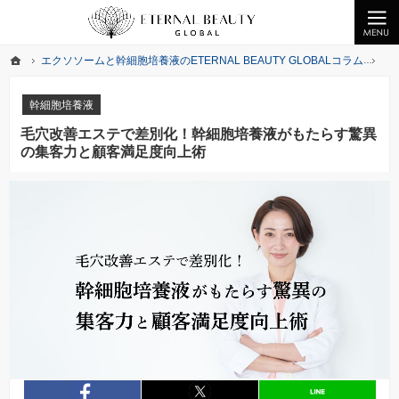
クライオエレクトロポレーションの無料提供、ヒト幹細胞化粧品なら美の最先端をお届けするETERNA
業務用エレクトロポレーションの無償提供ならびエクソソーム・幹細胞培養液を提供中
ホーム
エクソソームと幹細胞培養液のETERNAL BEAUTY GLOBALコラム
幹
ホーム
エクソソームと幹細胞培養液のETERNAL BEAUTY GLOBALコラム
幹
幹細胞培養液
毛穴改善エステで差別化！幹細胞培養液がもたらす驚異
の集客力と顧客満足度向上術
entry880
シェア
entry880
シェア