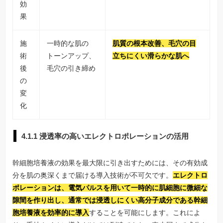
効
果
施
一時的な肌の
肌質の根本改善、毛穴の目
術
トーンアップ、
立ちにくい滑らかな肌へ
後
毛穴の引き締め
の
変
化
4.1.1 浸透率の高いエレクトロポレーションの活用
幹細胞培養液の効果を最大限に引き出すためには、その有効成
分を肌の奥深くまで届ける導入技術が不可欠です。
エレクトロ
ポレーションは、電気パルスを用いて一時的に肌細胞に微細な
隙間を作り出し、通常では浸透しにくい高分子成分である幹細
胞培養液を効率的に導入
することを可能にします。これによ