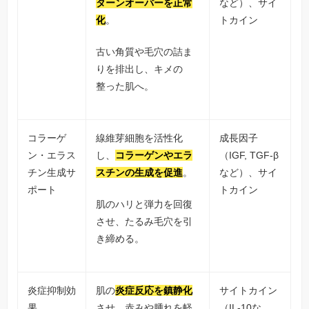
ターンオーバーを正常
など）、サイ
化
。
トカイン
古い角質や毛穴の詰ま
りを排出し、キメの
整った肌へ。
コラーゲ
線維芽細胞を活性化
成長因子
ン・エラス
し、
コラーゲンやエラ
（IGF, TGF-β
チン生成サ
スチンの生成を促進
。
など）、サイ
ポート
トカイン
肌のハリと弾力を回復
させ、たるみ毛穴を引
き締める。
炎症抑制効
肌の
炎症反応を鎮静化
サイトカイン
果
させ、赤みや腫れを軽
（IL-10な