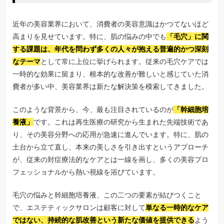
近年の美容業界において、消費者の美容意識はかつてないほど
高まりを見せています。特に、肌の悩みの中でも
「毛穴」に関
する課題は、年代を問わず多くの人々が抱える普遍的かつ深刻
なテーマ
として常に上位に挙げられます。従来の毛穴ケアでは
一時的な効果に留まり、根本的な改善が難しいと感じていた消
費者が多い中、美容業界は新たな解決策を模索してきました。
このような背景から、今、最も注目されているのが
「幹細胞培
養液」
です。これは再生医療の研究から生まれた先端技術であ
り、その美容分野への応用が急速に進んでいます。特に、肌の
土台から立て直し、本来の美しさを引き出すというアプローチ
が、従来の対症療法的なケアとは一線を画し、多くの美容プロ
フェッショナルから熱い視線を浴びています。
毛穴の悩みと幹細胞培養液、この二つの要素が結びつくこと
で、エステティックサロンは顧客に対して
単なる一時的なケア
ではない、持続的な肌改善という新たな価値を提供できる
よう