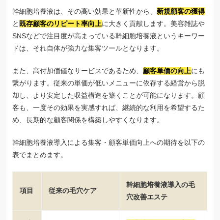
幹細胞培養液は、その高い効果と革新性から、
新規顧客の獲得
と
既存顧客のリピート率向上
に大きく貢献します。美容雑誌や
SNSなどで注目度が高まっている幹細胞培養液というキーワー
ドは、それ自体が強力な集客ツールとなります。
また、高付加価値なサービスであるため、
顧客単価の向上
にも
繋がります。従来の単価が低いメニューに依存する経営から脱
却し、より安定した収益構造を築くことが可能になります。顧
客も、一度その効果を実感すれば、継続的な利用を希望するた
め、長期的な顧客関係を構築しやすくなります。
幹細胞培養液導入による集客・顧客単価向上への期待を以下の
表でまとめます。
幹細胞培養液導入の毛
項目
従来の毛穴ケア
穴改善エステ