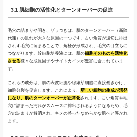
3.1 肌細胞の活性化とターンオーバーの促進
毛穴の詰まりや開き、ザラつきは、肌のターンオーバー（新陳
代謝）の乱れが大きな原因の一つです。古い角質が適切に排出
されず毛穴に留まることで、角栓が形成され、毛穴の目立ちに
つながります。幹細胞培養液には、肌の
細胞そのものを活性化
させる
様々な成長因子やサイトカインが豊富に含まれていま
す。
これらの成分は、肌の表皮細胞や線維芽細胞に直接働きかけ、
細胞分裂を促進します。これにより、
新しい細胞の生成が活発
になり、肌のターンオーバーが正常化
されます。古い角質や毛
穴に詰まった汚れがスムーズに排出されるようになるため、毛
穴の詰まりが解消され、キメの整ったなめらかな肌へと導かれ
ます。