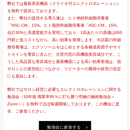
弊社では最新美容機器（クライオ付エレクトロポレーション）
を無料で提供しております。
また、弊社の提供する導入液は、ヒト神経幹細胞培養液
「NSC-CM」15%、ヒト脂肪幹細胞培養液「ASC-CM」15%、
合計30%と高濃度処方を実現しており、1回あたりの原価は650
円程と低コストながら、高い効果を発揮します。今話題の幹細
胞培養液は、エクソソームをはじめとする各種成長因子やサイ
トカインを豊富に含んだ、次世代型の高機能美容成分です。こ
うした高品質な美容成分と最新機器による高い効果実感は、他
サロンとの差別化につながり、リピーターの獲得や経営の安定
にも直結します。
弊社ではサロン経営に必要なエレクトロポレーションに関する
勉強会（10年後 廃業率95％に打ち勝つ究極の施術勉強会＜
Zoom＞）を無料でほぼ毎週開催しております。この機会に是
非、ご参加ください。
勉強会に参加する