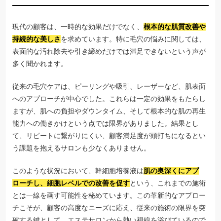
現代の顧客は、一時的な効果だけでなく、
根本的な肌質改善や
持続的な美しさ
を求めています。特に毛穴の悩みに関しては、
表面的な汚れ除去や引き締めだけでは満足できないという声が
多く聞かれます。
従来の毛穴ケアは、ピーリングや吸引、レーザーなど、肌表面
へのアプローチが中心でした。これらは一定の効果をもたらし
ますが、肌への負担やダウンタイム、そして根本的な肌の再生
能力への働きかけという点では限界がありました。結果とし
て、リピートに繋がりにくい、顧客満足度が頭打ちになるとい
う課題を抱えるサロンも少なくありません。
このような状況において、幹細胞培養液は
肌の奥深くにアプ
ローチし、細胞レベルでの改善を促す
という、これまでの施術
とは一線を画す可能性を秘めています。この革新的なアプロー
チこそが、顧客の高度なニーズに応え、従来の施術の限界を突
破する鍵として、エステサロンから熱い視線を浴びているので