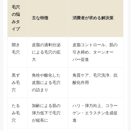
毛穴
の悩
主な特徴
消費者が求める解決策
みタ
イプ
開き
皮脂の過剰分泌
皮脂コントロール、肌の
毛穴
による毛穴の拡
引き締め、ターンオー
大
バー促進
黒ず
角栓や酸化した
角質ケア、毛穴洗浄、抗
み毛
皮脂による毛穴
酸化作用
穴
の詰まり
たる
加齢による肌の
ハリ・弾力向上、コラー
み毛
弾力低下で毛穴
ゲン・エラスチン生成促
穴
が縦長に
進