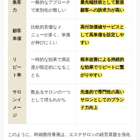
集客
一般的なアプローチ
最先端技術として新規
力
で差別化が難しい
顧客への訴求力が高い
比較的安価なメ
高付加価値サービスと
顧客
ニューが多く、単価
して高単価を設定しや
単価
が伸びにくい
すい
リ
一時的な効果で満足
根本改善による持続的
ピー
度が限定的になるこ
な効果でリピートに繋
ト率
とも
がりやすい
サロ
数あるサロンの一つ
先進的で専門性の高い
ンイ
として埋もれがち
サロンとしてのブラン
メー
ド力向上
ジ
このように、幹細胞培養液は、エステサロンの経営基盤を強化