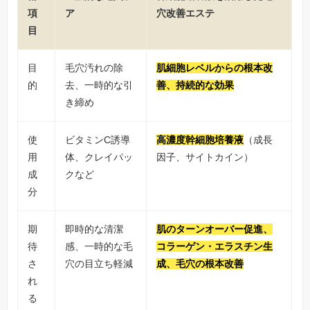
項
ア
穴改善エステ
目
目
毛穴汚れの除
肌細胞レベルからの根本改
的
去、一時的な引
善、持続的な効果
き締め
使
ビタミンC誘導
高濃度幹細胞培養液
（成長
用
体、クレイパッ
因子、サイトカイン）
成
クなど
分
期
即時的な清潔
肌のターンオーバー促進、
待
感、一時的な毛
コラーゲン・エラスチン生
さ
穴の目立ち軽減
成、毛穴の根本改善
れ
る