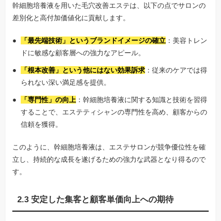
幹細胞培養液を用いた毛穴改善エステは、以下の点でサロンの
差別化と高付加価値化に貢献します。
「最先端技術」というブランドイメージの確立
：美容トレン
ドに敏感な顧客層への強力なアピール。
「根本改善」という他にはない効果訴求
：従来のケアでは得
られない深い満足感を提供。
「専門性」の向上
：幹細胞培養液に関する知識と技術を習得
することで、エステティシャンの専門性を高め、顧客からの
信頼を獲得。
このように、幹細胞培養液は、エステサロンが競争優位性を確
立し、持続的な成長を遂げるための強力な武器となり得るので
す。
2.3 安定した集客と顧客単価向上への期待