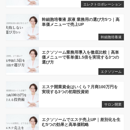
エレクトロポレーション
幹細胞培養液 原液 業務用の選び方5つ｜高
単価メニューで売上UP
幹細胞培養液
エクソソーム業務用導入を徹底比較｜高単
価メニューで客単価1.5倍を実現する3つの
選び方
エクソソーム
エステ開業資金はいくら？月商100万円を
実現する3つの初期投資術
サロン開業
エクソソームでエステ売上UP｜差別化を生
む5つの効果と高単価戦略