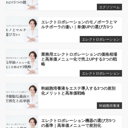
エクソソーム
エレクトロポレーションのモノポーラとマ
ルチポーラの違い｜単価UPの選び方3つ
エレクトロポレーション
業務用エレクトロポレーションの価格相場
と高単価メニュー化で売上UPする3つの戦
略
エレクトロポレーション
幹細胞培養液をエステ導入する3つの差別
化メリットと高単価戦略
幹細胞培養液
エレクトロポレーション機器の選び方5つ
の基準｜高単価メニューで差別化