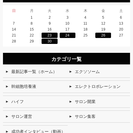
日
月
火
水
木
金
土
1
2
3
4
5
6
7
8
9
10
11
12
13
14
15
16
17
18
19
20
21
22
23
24
25
26
27
28
29
30
カテゴリ一覧
最新記事一覧（ホーム）
エクソソーム
幹細胞培養液
エレクトロポレーション
ハイフ
サロン開業
サロン運営
サロン集客
成功者インタビュー（動画）