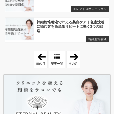
エレクトロポレーション
幹細胞培養液で叶える美白ケア｜色素沈着
に悩む客を高単価リピートに導く3つの戦
略
幹細胞培養液
「
「
2
2
0
0
前の月
記事一覧
次の月
2
2
6
6
年
年
2
7
月
月
」
」