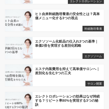
エレクトロポレーション
ヒト由来幹細胞培養液の安全性とは？高単
価メニュー化する3つの視点
幹細胞培養液
エクソソーム化粧品の仕入れ3つの基準｜
単価2倍を実現する差別化戦略
エクソソーム
エステ内装費用を抑えて高単価サロンへ｜
差別化を生む3つの工夫
サロン開業
エレクトロポレーションの効果はなぜ持続
する？リピート率80%を実現する3つの秘
訣