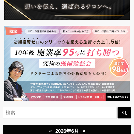
«
»
2026年6月