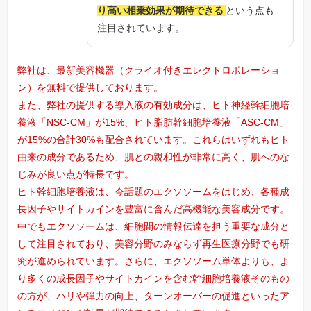
り高い相乗効果が期待できる
という点も
注目されています。
弊社は、最新美容機器（クライオ付きエレクトロポレーショ
ン）を無料で提供しております。
また、弊社の提供する導入液の有効成分は、ヒト神経幹細胞培
養液「NSC-CM」が15%、ヒト脂肪幹細胞培養液「ASC-CM」
が15%の合計30%も配合されています。これらはいずれもヒト
由来の成分であるため、肌との親和性が非常に高く、肌へのな
じみが良い点が特長です。
ヒト幹細胞培養液は、今話題のエクソソームをはじめ、各種成
長因子やサイトカインを豊富に含んだ高機能な美容成分です。
中でもエクソソームは、細胞間の情報伝達を担う重要な成分と
して注目されており、美容分野のみならず再生医療分野でも研
究が進められています。さらに、エクソソーム単体よりも、よ
り多くの成長因子やサイトカインを含む幹細胞培養液そのもの
の方が、ハリや弾力の向上、ターンオーバーの促進といったア