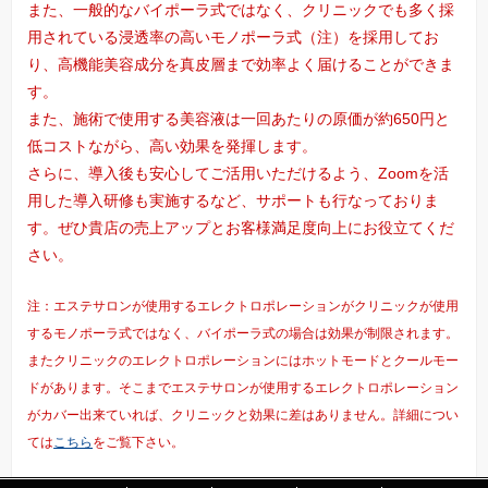
また、一般的なバイポーラ式ではなく、クリニックでも多く採
用されている浸透率の高いモノポーラ式（
注
）を採用してお
り、高機能美容成分を真皮層まで効率よく届けることができま
す。
また、施術で使用する美容液は一回あたりの原価が約650円と
低コストながら、高い効果を発揮します。
さらに、導入後も安心してご活用いただけるよう、Zoomを活
用した導入研修も実施するなど、サポートも行なっておりま
す。ぜひ貴店の売上アップとお客様満足度向上にお役立てくだ
さい。
注：エステサロンが使用するエレクトロポレーションがクリニックが使用
するモノポーラ式ではなく、バイポーラ式の場合は効果が制限されます。
またクリニックのエレクトロポレーションにはホットモードとクールモー
ドがあります。そこまでエステサロンが使用するエレクトロポレーション
がカバー出来ていれば、クリニックと効果に差はありません。詳細につい
ては
こちら
をご覧下さい。
「
「