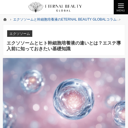
クライオエレクトロポレーションの無料提供、ヒト幹細胞化粧品なら美の最先端をお届けするETERNA
業務用エレクトロポレーションの無償提供ならびエクソソーム・幹細胞培養液を提供中
ホーム
エクソソームと幹細胞培養液のETERNAL BEAUTY GLOBALコラム
エ
ホーム
エクソソームと幹細胞培養液のETERNAL BEAUTY GLOBALコラム
エ
エクソソーム
エクソソームとヒト幹細胞培養液の違いとは？エステ導
入前に知っておきたい基礎知識