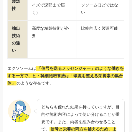
浸透
イズで深部まで届
ソソームほどではな
性
く）
い
抽出
高度な精製技術が必
比較的広く製造可能
技術
要
の違
い
エクソソームは
「信号を送るメッセンジャー」のような働きを
する一方で、ヒト幹細胞培養液は「環境を整える栄養素の集合
体」
のような存在です。
どちらも優れた効果を持っていますが、目
的や施術内容によって使い分けることが重
要です。また、両者を組み合わせること
で、
信号と栄養の両方を補えるため、よ