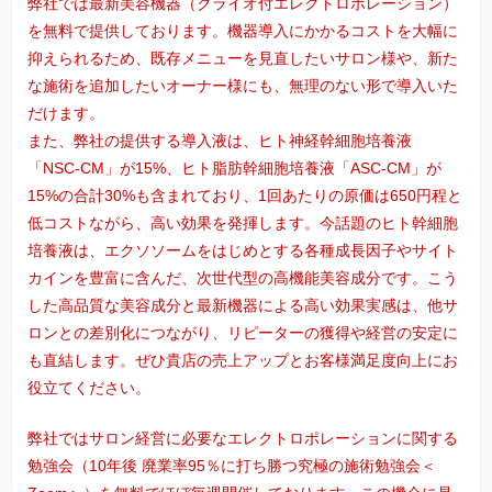
弊社では最新美容機器（クライオ付エレクトロポレーション）
を無料で提供しております。機器導入にかかるコストを大幅に
抑えられるため、既存メニューを見直したいサロン様や、新た
な施術を追加したいオーナー様にも、無理のない形で導入いた
だけます。
また、弊社の提供する導入液は、ヒト神経幹細胞培養液
「NSC-CM」が15%、ヒト脂肪幹細胞培養液「ASC-CM」が
15%の合計30%も含まれており、1回あたりの原価は650円程と
低コストながら、高い効果を発揮します。今話題のヒト幹細胞
培養液は、エクソソームをはじめとする各種成長因子やサイト
カインを豊富に含んだ、次世代型の高機能美容成分です。こう
した高品質な美容成分と最新機器による高い効果実感は、他サ
ロンとの差別化につながり、リピーターの獲得や経営の安定に
も直結します。ぜひ貴店の売上アップとお客様満足度向上にお
役立てください。
弊社ではサロン経営に必要なエレクトロポレーションに関する
勉強会（10年後 廃業率95％に打ち勝つ究極の施術勉強会＜