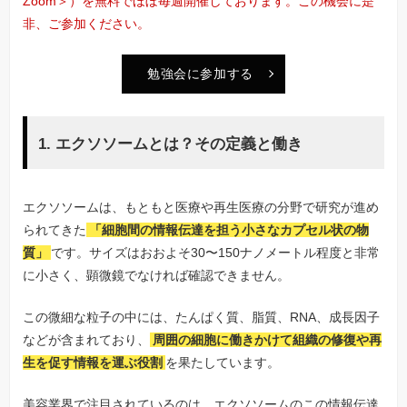
Zoom＞）を無料でほぼ毎週開催しております。この機会に是
非、ご参加ください。
勉強会に参加する
1. エクソソームとは？その定義と働き
エクソソームは、もともと医療や再生医療の分野で研究が進め
られてきた
「細胞間の情報伝達を担う小さなカプセル状の物
質」
です。サイズはおおよそ30〜150ナノメートル程度と非常
に小さく、顕微鏡でなければ確認できません。
この微細な粒子の中には、たんぱく質、脂質、RNA、成長因子
などが含まれており、
周囲の細胞に働きかけて組織の修復や再
生を促す情報を運ぶ役割
を果たしています。
美容業界で注目されているのは、エクソソームのこの情報伝達