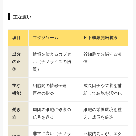
主な違い
項目
エクソソーム
ヒト幹細胞培養液
成分
情報を伝えるカプセ
幹細胞が分泌する液
の正
ル（ナノサイズの物
体
体
質）
主な
細胞間の情報伝達、
成長因子や栄養を補
機能
再生の指令
給して細胞を活性化
働き
周囲の細胞に修復の
細胞の栄養環境を整
方
信号を送る
え、成長を促進
非常に高い（ナノサ
比較的高いが、エク