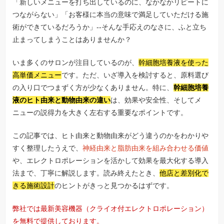
「新しいメニューを打ち出しているのに、なかなかリピートに
つながらない」「お客様に本当の意味で満足していただける施
術ができているだろうか」--そんな手応えのなさに、ふと立ち
止まってしまうことはありませんか？
いま多くのサロンが注目しているのが、
幹細胞培養液を使った
高単価メニュー
です。ただ、いざ導入を検討すると、原料選び
の入り口でつまずく方が少なくありません。特に、
幹細胞培養
液のヒト由来と動物由来の違い
は、効果や安全性、そしてメ
ニューの説得力を大きく左右する重要なポイントです。
この記事では、ヒト由来と動物由来がどう違うのかをわかりや
すく整理したうえで、
神経由来と脂肪由来を組み合わせる価値
や、エレクトロポレーションを活かして効果を最大化する導入
法まで、丁寧に解説します。読み終えたとき、
他店と差別化で
きる施術設計
のヒントがきっと見つかるはずです。
弊社では最新美容機器（クライオ付エレクトロポレーション）
を無料で提供しております。