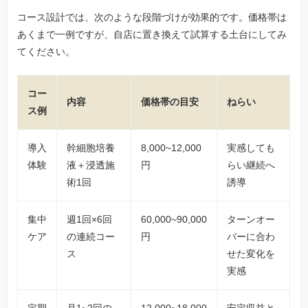
コース設計では、次のような段階づけが効果的です。価格帯は
あくまで一例ですが、自店に置き換えて試算する土台にしてみ
てください。
コー
内容
価格帯の目安
ねらい
ス例
導入
幹細胞培養
8,000~12,000
実感しても
体験
液＋浸透施
円
らい継続へ
術1回
誘導
集中
週1回×6回
60,000~90,000
ターンオー
ケア
の連続コー
円
バーに合わ
ス
せた変化を
実感