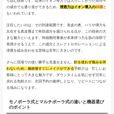
り込む技術です。従来のイオン導入では入りにくかった高分子
の成分でも通り道ができるため、
浸透力はイオン導入の
20倍
と
もいわれています。
注目したいのは、その到達範囲です。表皮の奥、ハリや弾力を
左右する真皮層まで有効成分を届けられる点が、この技術の大
きな魅力といえます。幹細胞培養液が本来持つ力を肌の深部で
発揮させるうえで、この成分とエレクトロポレーションによる
浸透を組み合わせる意味は非常に大きいのです。
さらに現場での使い勝手も見逃せません。
針を使わず痛みを伴
わないため、施術後すぐにメイクができる
手軽さは、忙しいお
客様にとって大きな魅力です。ダウンタイムを気にせず日常に
戻れる気軽さが、次回予約の後押しとなり、リピートにつなが
る強みになります。
モノポーラ式とマルチポーラ式の違いと機器選び
のポイント