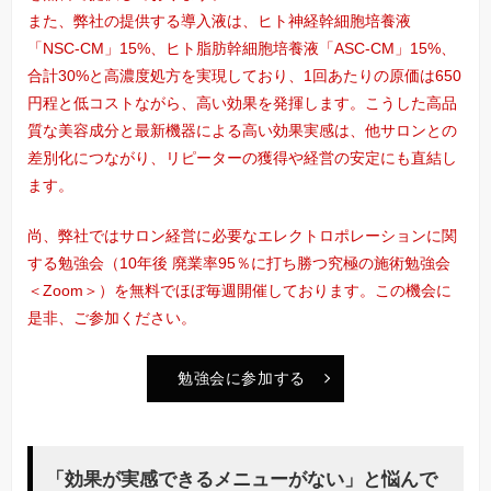
また、弊社の提供する導入液は、ヒト神経幹細胞培養液
「NSC-CM」15%、ヒト脂肪幹細胞培養液「ASC-CM」15%、
合計30%と高濃度処方を実現しており、1回あたりの原価は650
円程と低コストながら、高い効果を発揮します。こうした高品
質な美容成分と最新機器による高い効果実感は、他サロンとの
差別化につながり、リピーターの獲得や経営の安定にも直結し
ます。
尚、弊社ではサロン経営に必要なエレクトロポレーションに関
する勉強会（10年後 廃業率95％に打ち勝つ究極の施術勉強会
＜Zoom＞）を無料でほぼ毎週開催しております。この機会に
是非、ご参加ください。
勉強会に参加する
「効果が実感できるメニューがない」と悩んで