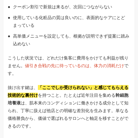
クーポン割引で新規は来るが、次回につながらない
使用している化粧品の質は良いのに、表面的なケアにとど
まっている
高単価メニューを設定しても、根拠が説明できず提案に踏み
込めない
こうした状況では、どれだけ集客に費用をかけても利益が残り
ません。
値引き合戦の先に待っているのは、体力の消耗だけ
で
す。
抜け出す鍵は、
「ここでしか受けられない」と感じてもらえる
技術的な裏付け
を持つこと。たとえば近年注目を集める
幹細胞
培養液
は、肌本来のコンディションに働きかける成分として知
られ、丁寧に扱えば他店との明確な差別化を生みます。単なる
価格勝負から、価値で選ばれるサロンへと軸足を移すことがで
きるのです。