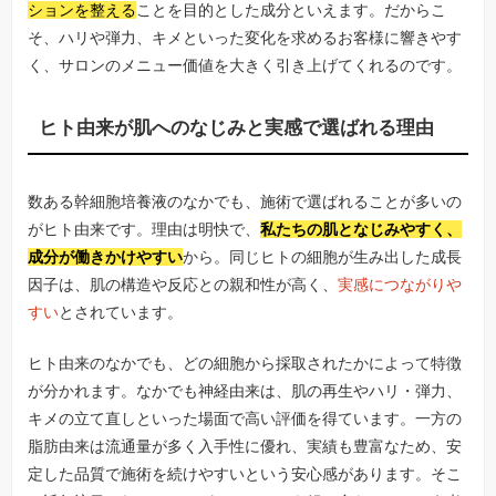
ションを整える
ことを目的とした成分といえます。だからこ
そ、ハリや弾力、キメといった変化を求めるお客様に響きやす
く、サロンのメニュー価値を大きく引き上げてくれるのです。
ヒト由来が肌へのなじみと実感で選ばれる理由
数ある幹細胞培養液のなかでも、施術で選ばれることが多いの
がヒト由来です。理由は明快で、
私たちの肌となじみやすく、
成分が働きかけやすい
から。同じヒトの細胞が生み出した成長
因子は、肌の構造や反応との親和性が高く、
実感につながりや
すい
とされています。
ヒト由来のなかでも、どの細胞から採取されたかによって特徴
が分かれます。なかでも神経由来は、肌の再生やハリ・弾力、
キメの立て直しといった場面で高い評価を得ています。一方の
脂肪由来は流通量が多く入手性に優れ、実績も豊富なため、安
定した品質で施術を続けやすいという安心感があります。そこ