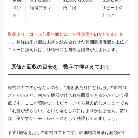
定期
月1~2回の
12,000~18,000
安定収益と
メン
維持プラン
円／回
リピートの
テ
土台に
単発より、コース前提で組むほうが客単価もLTVも安定しま
す。
神経由来と脂肪由来を組み合わせた幹細胞培養液を上位メ
ニューに据えれば、価格帯にも自然な階層が生まれます。
原価と回収の目安を、数字で押さえておく
経営判断で欠かせないのが、1施術あたりにどれだけの原料コ
ストがかかり、何名で機器や仕入れを回収できるのかという視
点です。ここが曖昧なままだと、いくら魅力的なメニューでも
「利益が残らない」という落とし穴にはまりかねません。数字
は一例ですが、モデルケースとして整理してみましょう。
まず1施術あたりの原料コストです。幹細胞培養液は種類や仕