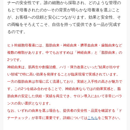
ナーの安全性です。誰の細胞から採取され、どのような管理の
もとで培養されたのか--その背景が明らかな培養液を選ぶこと
が、お客様への信頼と安心につながります。効果と安全性、そ
の両輪をそろえてこそ、自信を持って提供できる一品が完成す
るのです。
ヒト幹細胞培養液には、脂肪由来・神経由来・臍帯血由来・歯髄由来など
複数の種類があります。中でもおすすめは「神経由来」と「脂肪由来」の
2つです。
神経由来は、肌再生や創傷治癒、ハリ・弾力改善といった"結果が出やす
い領域"で特に高い効果を発揮することが臨床現場で実感されています。
一方の脂肪由来は市場に広く流通しており、実績と入手性の高さが魅力で
す。この2つを組み合わせることで、神経由来ならではの効果実感と、脂
肪由来の安定した供給・実績を両立でき、サロン導入において非常にバラ
ンスの良い選択となります。
なお、いずれの由来を選ぶ場合も、提供者の安全性・品質を確認する「ド
ナーチェック」が非常に重要です。詳細については
こちら
をご覧下さい。