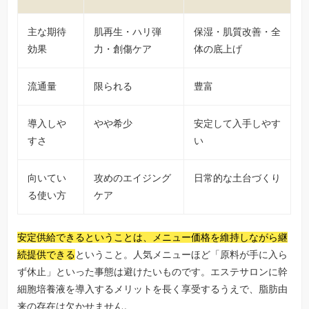
主な期待
肌再生・ハリ弾
保湿・肌質改善・全
効果
力・創傷ケア
体の底上げ
流通量
限られる
豊富
導入しや
やや希少
安定して入手しやす
すさ
い
向いてい
攻めのエイジング
日常的な土台づくり
る使い方
ケア
安定供給できるということは、メニュー価格を維持しながら継
続提供できる
ということ。人気メニューほど「原料が手に入ら
ず休止」といった事態は避けたいものです。エステサロンに幹
細胞培養液を導入するメリットを長く享受するうえで、脂肪由
来の存在は欠かせません。