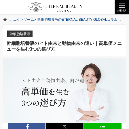
クライオエレクトロポレーションの無料提供、ヒト幹細胞化粧品なら美の最先端をお届けするETERNA
業務用エレクトロポレーションの無償提供ならびエクソソーム・幹細胞培養液を提供中
ホーム
エクソソームと幹細胞培養液のETERNAL BEAUTY GLOBALコラム
幹
ホーム
エクソソームと幹細胞培養液のETERNAL BEAUTY GLOBALコラム
幹
幹細胞培養液
幹細胞培養液のヒト由来と動物由来の違い｜高単価メニ
ューを生む3つの選び方
entry980
シェア
entry980
シェア