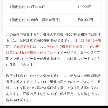
1施術あたりの平均単価
12,000円
1施術あたりの粗利（原料差引後）
約9,000円
この条件で試算すると、機器の初期費用80万円を粗利で回収す
るには、単純計算で約90施術分が必要です。
月に25名前後を安
定して施術できれば、およそ4か月で機器代を回収し、その後
は毎月の利益が積み上がっていく
イメージです。集中ケアや定
期メンテのリピーターが増えるほど、この回収スピードはさら
に前倒しできます。
数字を眺めていただくと分かる通り、エステサロンが幹細胞培
養液を導入するメリットは、単価の高さそのものではなく、原
料コストを抑えつつ高い体感価値を提供できる利益率の良さに
あります。回収の見通しが立てば、価格設定にも自信を持って
臨めるはずです。
「
「