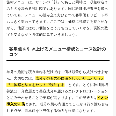
施術メニューは、サロンの「顔」であると同時に、収益構造そ
のものを決める設計図でもあります。同じ幹細胞培養液を扱っ
ていても、メニューの組み立て方ひとつで客単価もリピート率
も大きく変わってきます。ここでは、価格に説得力を持たせな
がら、他店にはない価値をどう打ち出していくかを、実際の数
字も交えながら具体的に見ていきましょう。
客単価を引き上げるメニュー構成とコース設計の
コツ
単発の施術を積み重ねるだけでは、価格競争から抜け出せませ
ん。大切なのは、
成分そのものの価値をしっかり伝えたうえ
で、体感と結果をセットで設計する
ことです。とくに幹細胞培
養液は、真皮層まで美容成分を届けるエレクトロポレーション
と組み合わせることで実感が高まります。この浸透力は
イオン
導入の20倍
とされ、成分を肌の内側までしっかり行き渡らせら
れる点が、高単価を正当化する強力な根拠になります。