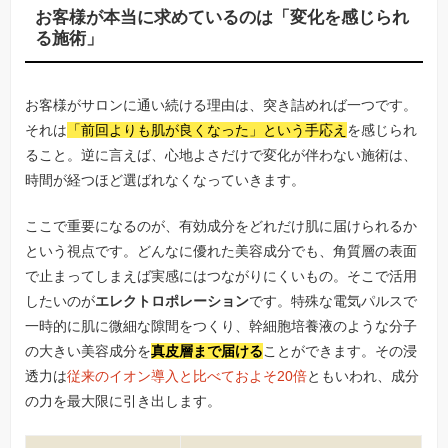
お客様が本当に求めているのは「変化を感じられ
る施術」
お客様がサロンに通い続ける理由は、突き詰めれば一つです。
それは
「前回よりも肌が良くなった」という手応え
を感じられ
ること。逆に言えば、心地よさだけで変化が伴わない施術は、
時間が経つほど選ばれなくなっていきます。
ここで重要になるのが、有効成分をどれだけ肌に届けられるか
という視点です。どんなに優れた美容成分でも、角質層の表面
で止まってしまえば実感にはつながりにくいもの。そこで活用
したいのが
エレクトロポレーション
です。特殊な電気パルスで
一時的に肌に微細な隙間をつくり、幹細胞培養液のような分子
の大きい美容成分を
真皮層まで届ける
ことができます。その浸
透力は
従来のイオン導入と比べておよそ20倍
ともいわれ、成分
の力を最大限に引き出します。