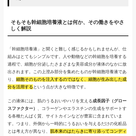
そもそも幹細胞培養液とは何か、その働きをやさ
しく解説
「幹細胞培養液」と聞くと難しく感じるかもしれませんが、仕
組みはとてもシンプルです。人や動物などの幹細胞を培養する
過程で、細胞が分泌したさまざまな美容成分が液体のなかに放
出されます。この上澄み部分を集めたものが幹細胞培養液であ
り、
細胞そのものを注入するのではなく、細胞が生み出した成
分を活用する
という点が大きな特徴です。
この液体には、肌のうるおいやハリを支える
成長因子（グロー
スファクター）
、コラーゲンやエラスチンの生成をサポートす
る各種たんぱく質、サイトカインなどが豊富に含まれていま
す。つまり、外側から一時的にうるおいを与えるだけの化粧品
とは考え方が異なり、
肌本来のはたらきに寄り添ってコンディ