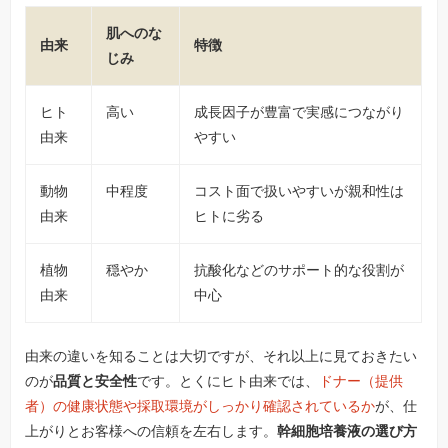
肌へのな
由来
特徴
じみ
ヒト
高い
成長因子が豊富で実感につながり
由来
やすい
動物
中程度
コスト面で扱いやすいが親和性は
由来
ヒトに劣る
植物
穏やか
抗酸化などのサポート的な役割が
由来
中心
由来の違いを知ることは大切ですが、それ以上に見ておきたい
のが
品質と安全性
です。とくにヒト由来では、
ドナー（提供
者）の健康状態や採取環境がしっかり確認されているか
が、仕
上がりとお客様への信頼を左右します。
幹細胞培養液の選び方